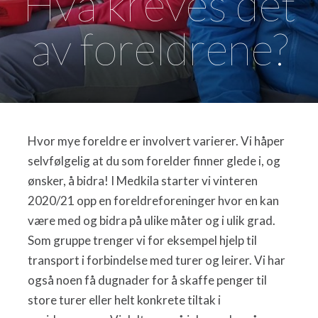
Hva kreves det
av foreldrene?
Hvor mye foreldre er involvert varierer. Vi håper
selvfølgelig at du som forelder finner glede i, og
ønsker, å bidra! I Medkila starter vi vinteren
2020/21 opp en foreldreforeninger hvor en kan
være med og bidra på ulike måter og i ulik grad.
Som gruppe trenger vi for eksempel hjelp til
transport i forbindelse med turer og leirer. Vi har
også noen få dugnader for å skaffe penger til
store turer eller helt konkrete tiltak i